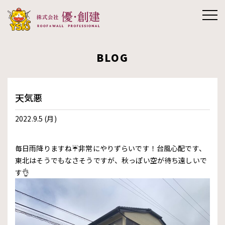
株式会社優創
BLOG
建
天気悪
2022.9.5 (月)
毎日雨降りますね☔️非常にやりずらいです！台風心配です、
東北はそうでもなさそうですが、秋っぽい空が待ち遠しいで
す👌