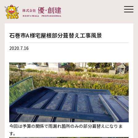
株式会社優創
石巻市A様宅屋根部分葺替え工事風景
建
2020.7.16
今回は予算の関係で雨漏れ箇所のみの部分葺替えになりま
す。